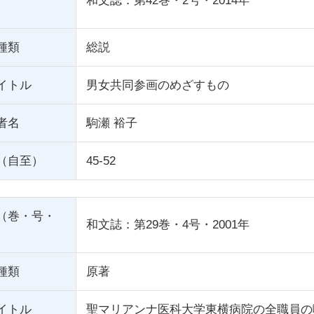
和文誌：第42巻・2号・2014年
種類
総説
イトル
男女共同参画のめざすもの
者名
駒瀬 裕子
（自至）
45-52
（巻・号・
和文誌：第29巻・4号・2001年
種類
原著
イトル
聖マリアンナ医科大学東横病院の全職員の