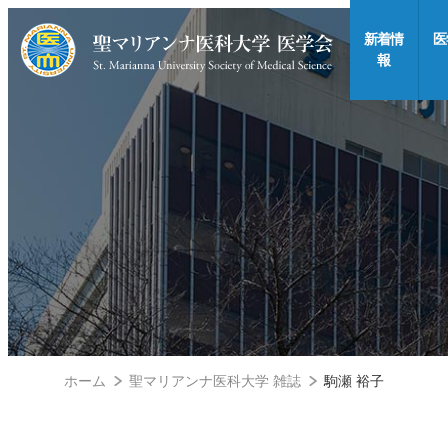
新着情
医
報
ホーム
聖マリアンナ医科大学 雑誌
駒瀬 裕子