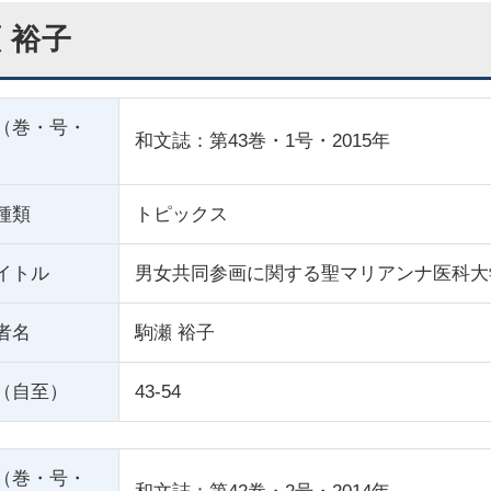
 裕子
（巻・号・
和文誌：第43巻・1号・2015年
種類
トピックス
イトル
男女共同参画に関する聖マリアンナ医科大
者名
駒瀬 裕子
（自至）
43-54
（巻・号・