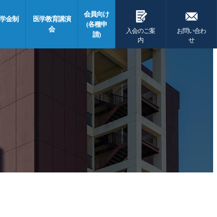
G
F
会員向け
学金制
医学教育講演
(各種申
会
入会のご案
お問い合わ
請)
内
せ