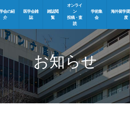
オンライ
学会の紹
医学会雑
雑誌閲
ン
学術集
海外留学奨
介
誌
覧
投稿・査
会
度
読
お知らせ