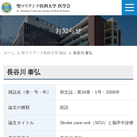
お知らせ
ホーム
聖マリアンナ医科大学 雑誌
長谷川 泰弘
長谷川 泰弘
雑誌名（巻・号・年）
和文誌：第34巻・1号・2006年
論文の種類
総説
論文タイトル
Stroke care unit（SCU）と脳卒中診