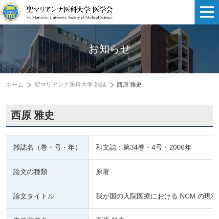
お知らせ
ホーム
聖マリアンナ医科大学 雑誌
西原 雅史
西原 雅史
雑誌名（巻・号・年）
和文誌：第34巻・4号・2006年
論文の種類
原著
論文タイトル
我が国の入院医療における NCM の現