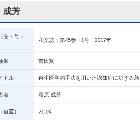
 成芳
（巻・号・
和文誌：第45巻・1号・2017年
種類
前田賞
イトル
再生医学的手法を用いた認知症に対する新
者名
藤原 成芳
（自至）
21-24