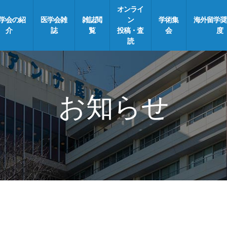
オンライ
学会の紹
医学会雑
雑誌閲
ン
学術集
海外留学奨
介
誌
覧
投稿・査
会
度
読
お知らせ