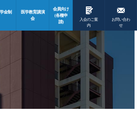
G
F
会員向け
学金制
医学教育講演
(各種申
会
入会のご案
お問い合わ
請)
内
せ