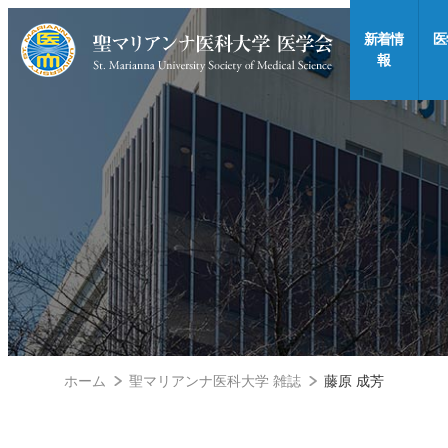
新着情
医
報
ホーム
聖マリアンナ医科大学 雑誌
藤原 成芳