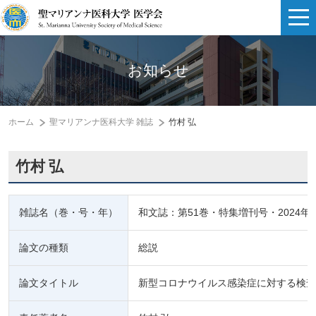
お知らせ
ホーム
聖マリアンナ医科大学 雑誌
竹村 弘
竹村 弘
雑誌名（巻・号・年）
和文誌：第51巻・特集増刊号・2024年
論文の種類
総説
論文タイトル
新型コロナウイルス感染症に対する検査