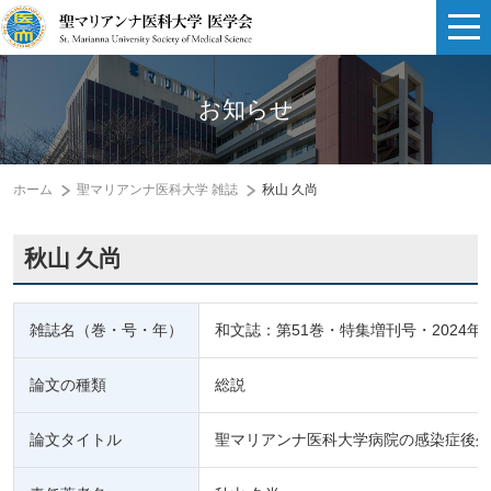
お知らせ
ホーム
聖マリアンナ医科大学 雑誌
秋山 久尚
秋山 久尚
雑誌名（巻・号・年）
和文誌：第51巻・特集増刊号・2024年
論文の種類
総説
論文タイトル
聖マリアンナ医科大学病院の感染症後外来（後遺