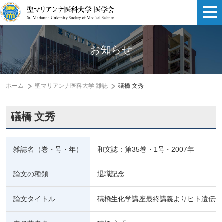
お知らせ
ホーム
聖マリアンナ医科大学 雑誌
礒橋 文秀
礒橋 文秀
雑誌名（巻・号・年）
和文誌：第35巻・1号・2007年
論文の種類
退職記念
論文タイトル
礒橋生化学講座最終講義よりヒト遺伝子2