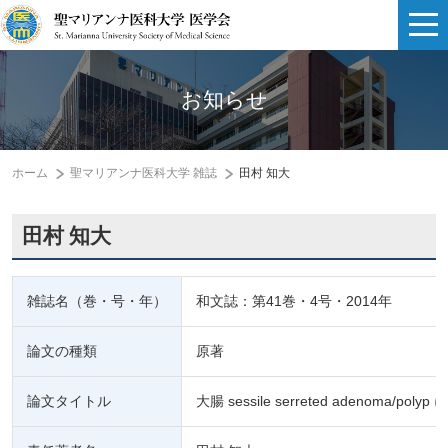
お知らせ
ホーム
聖マリアンナ医科大学 雑誌
田村 知大
田村 知大
雑誌名（巻・号・年）
和文誌：第41巻・4号・2014年
論文の種類
原著
論文タイトル
大腸 sessile serreted adenom