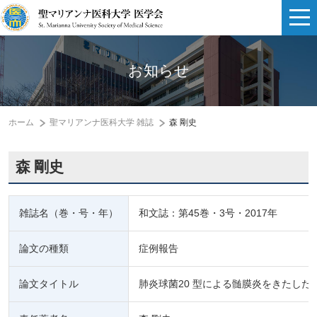
お知らせ
ホーム
聖マリアンナ医科大学 雑誌
森 剛史
森 剛史
雑誌名（巻・号・年）
和文誌：第45巻・3号・2017年
論文の種類
症例報告
論文タイトル
肺炎球菌20 型による髄膜炎をきたした