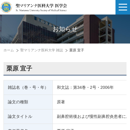
お知らせ
ホーム
聖マリアンナ医科大学 雑誌
栗原 宜子
栗原 宜子
雑誌名（巻・号・年）
和文誌：第34巻・2号・2006年
論文の種類
原著
論文タイトル
副鼻腔術後および慢性副鼻腔炎患者にお