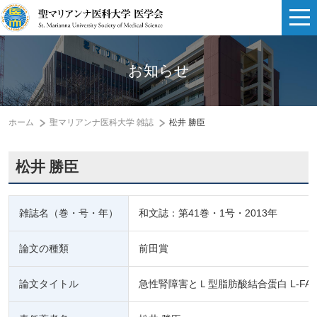
お知らせ
ホーム
聖マリアンナ医科大学 雑誌
松井 勝臣
松井 勝臣
雑誌名（巻・号・年）
和文誌：第41巻・1号・2013年
論文の種類
前田賞
論文タイトル
急性腎障害とＬ型脂肪酸結合蛋白 L-FABP （liver-t