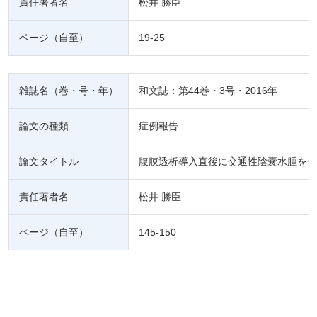
責任著者名
松井 勝臣
ページ（自至）
19-25
雑誌名（巻・号・年）
和文誌：第44巻・3号・2016年
論文の種類
症例報告
論文タイトル
腹膜透析導入直後に交通性陰嚢水腫を合
責任著者名
松井 勝臣
ページ（自至）
145-150