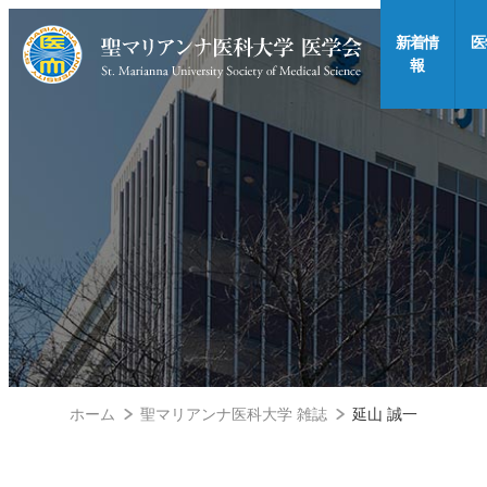
新着情
医
報
ホーム
聖マリアンナ医科大学 雑誌
延山 誠一