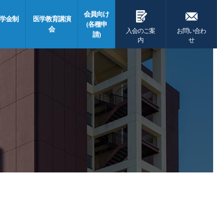
G
F
会員向け
学金制
医学教育講演
(各種申
会
入会のご案
お問い合わ
請)
内
せ