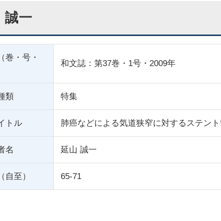
 誠一
（巻・号・
和文誌：第37巻・1号・2009年
種類
特集
イトル
肺癌などによる気道狭窄に対するステント
者名
延山 誠一
（自至）
65-71