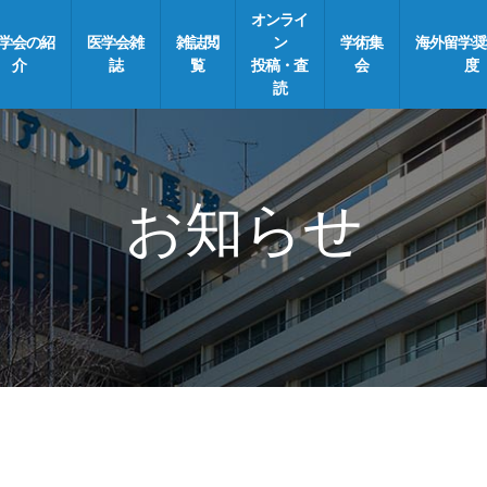
オンライ
学会の紹
医学会雑
雑誌閲
ン
学術集
海外留学奨
介
誌
覧
投稿・査
会
度
読
お知らせ