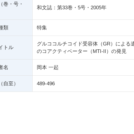
（巻・号・
和文誌：第33巻・5号・2005年
種類
特集
グルココルチコイド受容体（GR）による
イトル
のコアクティベーター（MTI-II）の発見
者名
岡本 一起
（自至）
489-496