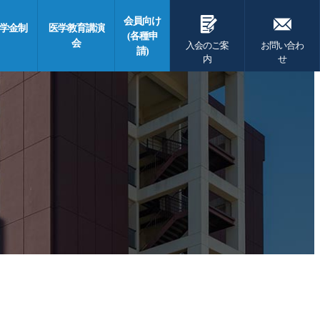
G
F
会員向け
学金制
医学教育講演
(各種申
会
入会のご案
お問い合わ
請)
内
せ