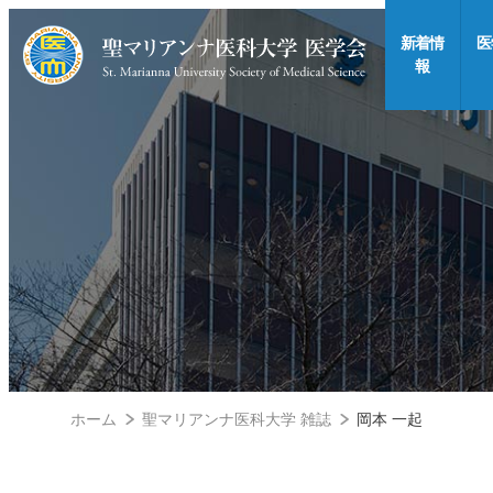
新着情
医
報
ホーム
聖マリアンナ医科大学 雑誌
岡本 一起