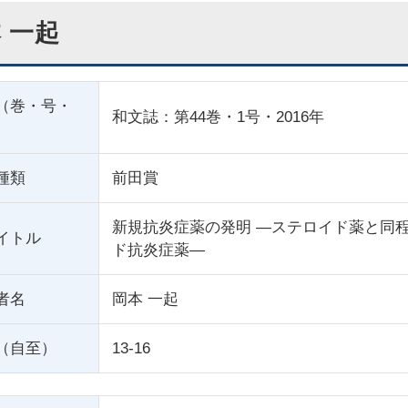
 一起
（巻・号・
和文誌：第44巻・1号・2016年
種類
前田賞
新規抗炎症薬の発明 ―ステロイド薬と同
イトル
ド抗炎症薬―
者名
岡本 一起
（自至）
13-16