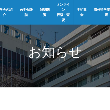
オンライ
学会の紹
医学会雑
雑誌閲
ン
学術集
海外留学奨
介
誌
覧
投稿・査
会
度
読
お知らせ