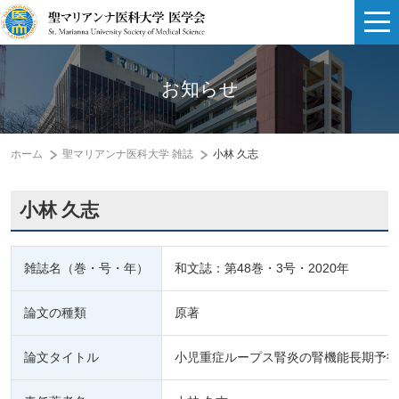
お知らせ
ホーム
聖マリアンナ医科大学 雑誌
小林 久志
小林 久志
雑誌名（巻・号・年）
和文誌：第48巻・3号・2020年
論文の種類
原著
論文タイトル
小児重症ループス腎炎の腎機能長期予後