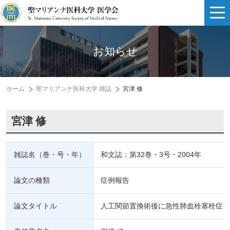
お知らせ
ホーム
聖マリアンナ医科大学 雑誌
宮津 修
宮津 修
雑誌名（巻・号・年）
和文誌：第32巻・3号・2004年
論文の種類
症例報告
論文タイトル
人工関節置換術後に急性肺血栓塞栓症を