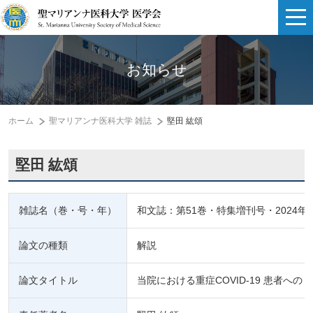
お知らせ
ホーム
聖マリアンナ医科大学 雑誌
堅田 紘頌
堅田 紘頌
雑誌名（巻・号・年）
和文誌：第51巻・特集増刊号・2024年
論文の種類
解説
論文タイトル
当院における重症COVID-19 患者へ