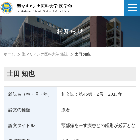
お知らせ
ホーム
聖マリアンナ医科大学 雑誌
土田 知也
土田 知也
雑誌名（巻・号・年）
和文誌：第45巻・2号・2017年
論文の種類
原著
論文タイトル
頸部痛を来す疾患との鑑別が必要となる