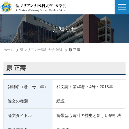
お知らせ
ホーム
聖マリアンナ医科大学 雑誌
原 正壽
原 正壽
雑誌名（巻・号・年）
和文誌：第40巻・4号・2013年
論文の種類
総説
論文タイトル
携帯型心電計の歴史と新しい解析法