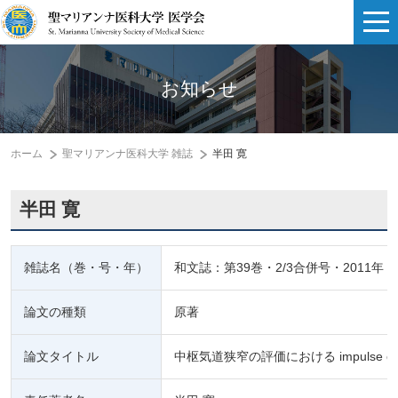
お知らせ
ホーム
聖マリアンナ医科大学 雑誌
半田 寛
半田 寛
雑誌名（巻・号・年）
和文誌：第39巻・2/3合併号・2011年
論文の種類
原著
論文タイトル
中枢気道狭窄の評価における impulse osci