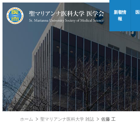
新着情
医
報
ホーム
聖マリアンナ医科大学 雑誌
佐藤 工