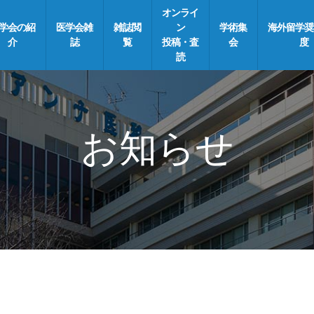
オンライ
学会の紹
医学会雑
雑誌閲
ン
学術集
海外留学奨
介
誌
覧
投稿・査
会
度
読
お知らせ