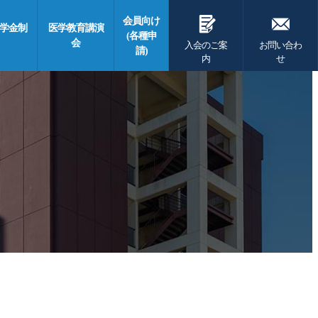
G
F
会員向け
学金制
医学教育講演
(各種申
会
入会のご案
お問い合わ
請)
内
せ