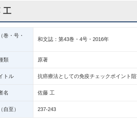
 工
（巻・号・
和文誌：第43巻・4号・2016年
種類
原著
イトル
抗癌療法としての免疫チェックポイント阻
者名
佐藤 工
（自至）
237-243