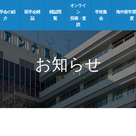
オンライ
学会の紹
医学会雑
雑誌閲
ン
学術集
海外留学奨
介
誌
覧
投稿・査
会
度
読
お知らせ