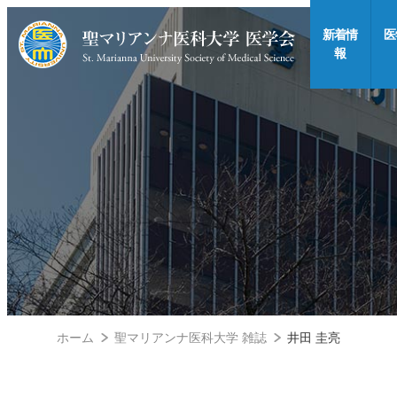
新着情
医
報
ホーム
聖マリアンナ医科大学 雑誌
井田 圭亮