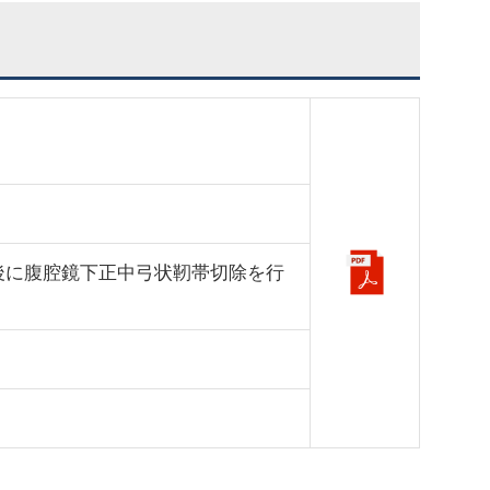
行後に腹腔鏡下正中弓状靭帯切除を行