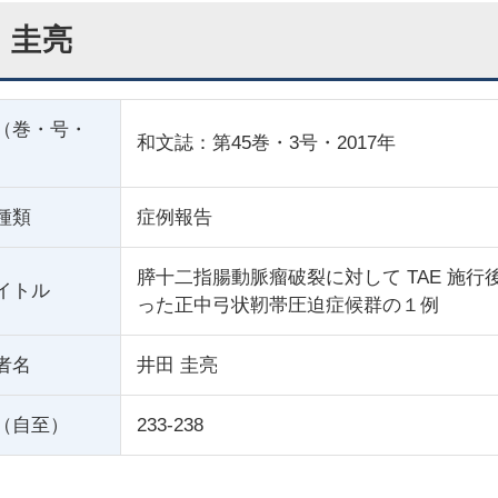
 圭亮
（巻・号・
和文誌：第45巻・3号・2017年
種類
症例報告
膵十二指腸動脈瘤破裂に対して TAE 施
イトル
った正中弓状靭帯圧迫症候群の１例
者名
井田 圭亮
（自至）
233-238