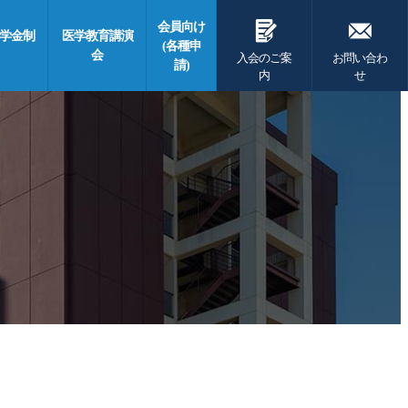
G
F
会員向け
学金制
医学教育講演
(各種申
会
入会のご案
お問い合わ
請)
内
せ