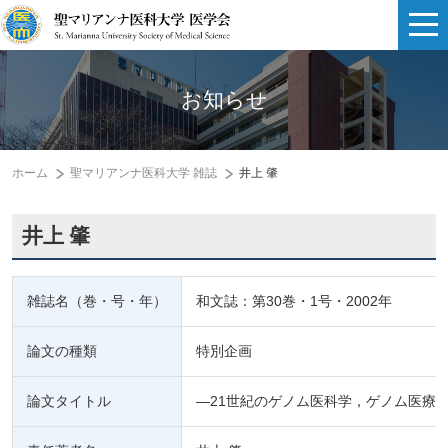
お知らせ
ホーム
聖マリアンナ医科大学 雑誌
井上 肇
井上 肇
雑誌名（巻・号・年）
和文誌：第30巻・1号・2002年
論文の種類
特別企画
論文タイトル
―21世紀のゲノム医科学，ゲノム医療