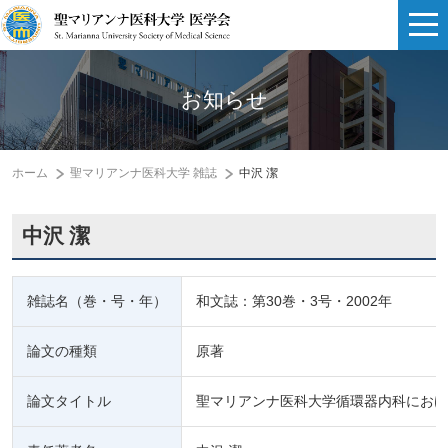
お知らせ
ホーム
聖マリアンナ医科大学 雑誌
中沢 潔
中沢 潔
雑誌名（巻・号・年）
和文誌：第30巻・3号・2002年
論文の種類
原著
論文タイトル
聖マリアンナ医科大学循環器内科における