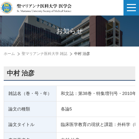
お知らせ
ホーム
聖マリアンナ医科大学 雑誌
中村 治彦
中村 治彦
雑誌名（巻・号・年）
和文誌：第38巻・特集増刊号・2010年
論文の種類
各論5
論文タイトル
臨床医学教育の現状と課題：外科学（呼