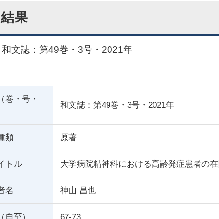
索結果
和文誌：第49巻・3号・2021年
（巻・号・
和文誌：第49巻・3号・2021年
種類
原著
イトル
大学病院精神科における高齢発症患者の在
者名
神山 昌也
（自至）
67-73