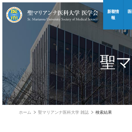
新着情
医
報
聖マ
ホーム
聖マリアンナ医科大学 雑誌
検索結果