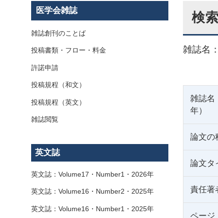
医学会雑誌
検
雑誌創刊のことば
雑誌名：
投稿書類・フロー・料金
許諾申請
投稿規程（和文）
雑誌名
投稿規程（英文）
年）
雑誌閲覧
論文の
英文誌
論文タ
英文誌：Volume17・Number1・2026年
責任著
英文誌：Volume16・Number2・2025年
英文誌：Volume16・Number1・2025年
ページ