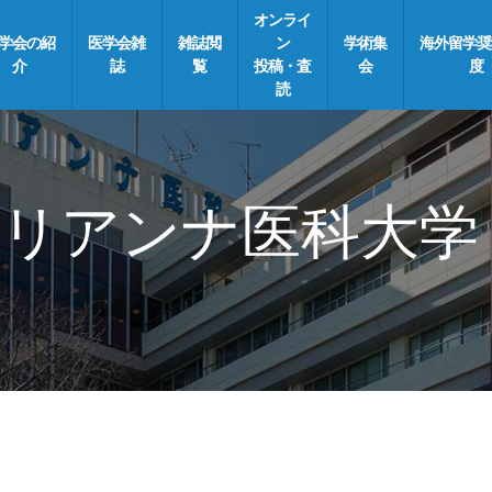
オンライ
学会の紹
医学会雑
雑誌閲
ン
学術集
海外留学奨
介
誌
覧
投稿・査
会
度
読
リアンナ医科大学