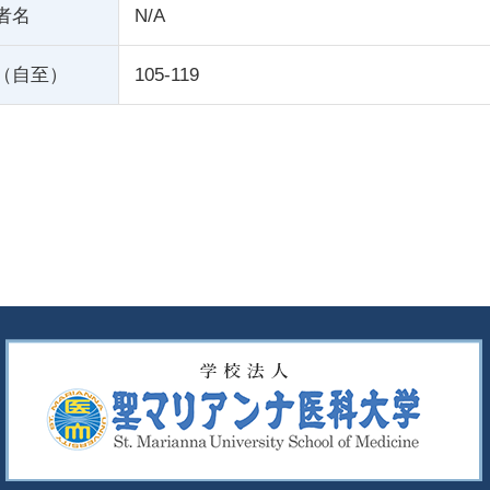
者名
N/A
（自至）
105-119