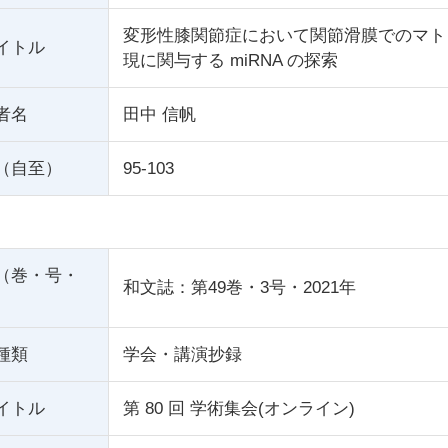
変形性膝関節症において関節滑膜でのマト
イトル
現に関与する miRNA の探索
者名
田中 信帆
（自至）
95-103
（巻・号・
和文誌：第49巻・3号・2021年
種類
学会・講演抄録
イトル
第 80 回 学術集会(オンライン)