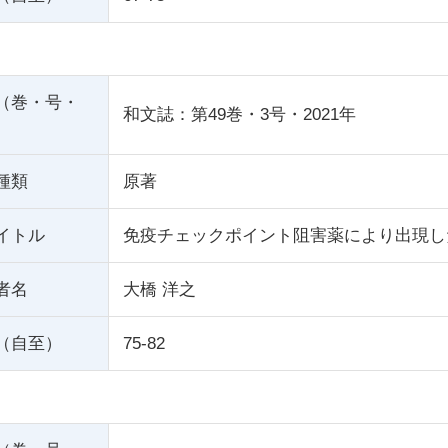
（巻・号・
和文誌：第49巻・3号・2021年
種類
原著
イトル
免疫チェックポイント阻害薬により出現し
者名
大橋 洋之
（自至）
75-82