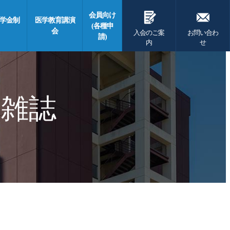
G
F
会員向け
学金制
医学教育講演
(各種申
会
入会のご案
お問い合わ
請)
内
せ
 雑誌